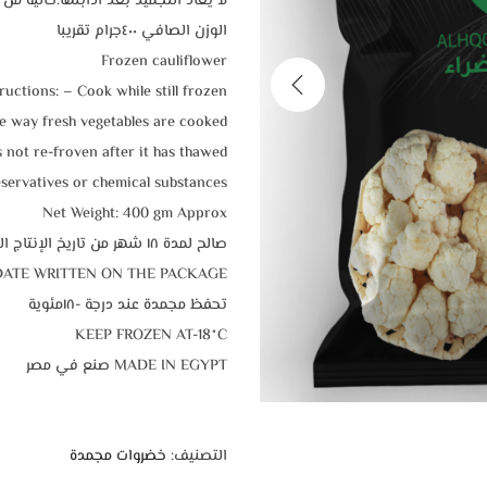
لا يعاد التجميد بعد اذابتها.خالية من
الوزن الصافي ٤٠٠جرام تقريبا
Frozen cauliflower
ructions: – Cook while still frozen
e way fresh vegetables are cooked
is not re-froven after it has thawed.
servatives or chemical substances.
Net Weight: 400 gm Approx
صالح لمدة ١٨ شهر من تاريخ الإنتاج المدون علي الكيس
DATE WRITTEN ON THE PACKAGE
تحفظ مجمدة عند درجة -١٨مئوية
KEEP FROZEN AT-18°C
MADE IN EGYPT صنع في مصر
التصنيف:
خضروات مجمدة